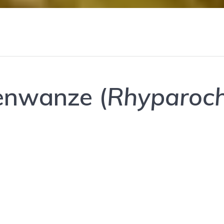
enwanze (
Rhyparoc