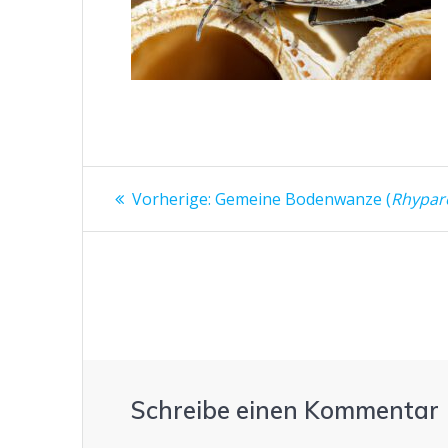
Beitragsnavigation
Vorheriger
Vorherige:
Gemeine Bodenwanze (
Rhypar
Beitrag:
Schreibe einen Kommentar