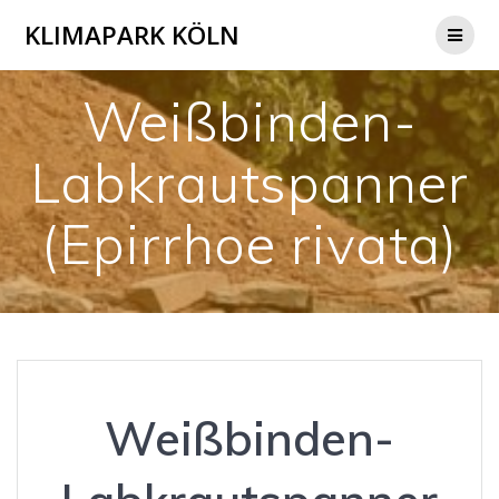
Zum
KLIMAPARK KÖLN
Inhalt
springen
Weißbinden-
Labkrautspanner
(Epirrhoe rivata)
Weißbinden-