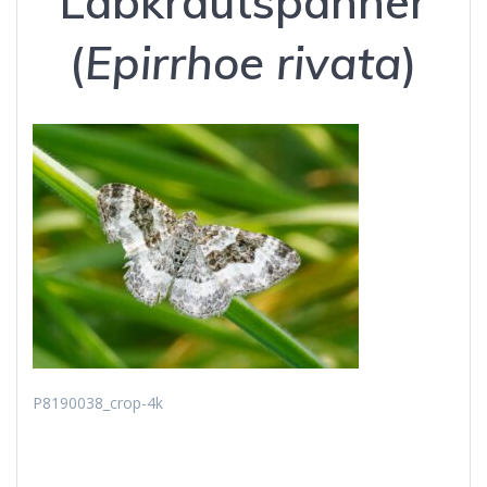
Labkrautspanner
(
Epirrhoe rivata
)
P8190038_crop-4k