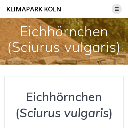
Zum
KLIMAPARK KÖLN
Inhalt
springen
Eichhörnchen
(Sciurus vulgaris)
Eichhörnchen
(
Sciurus vulgaris
)